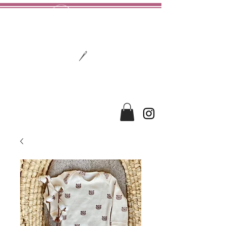
hochwertig
liebevoll
handgefertigt