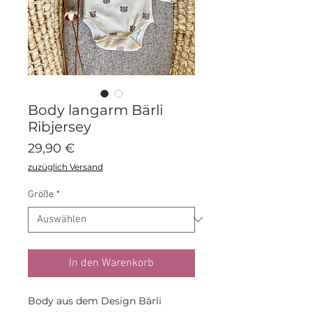
Body langarm Bärli
Ribjersey
Preis
29,90 €
zuzüglich Versand
Größe
*
In den Warenkorb
Body aus dem Design Bärli