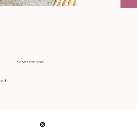
t
Schnittmuster
rad
loewenzauber_babywear
Impressum