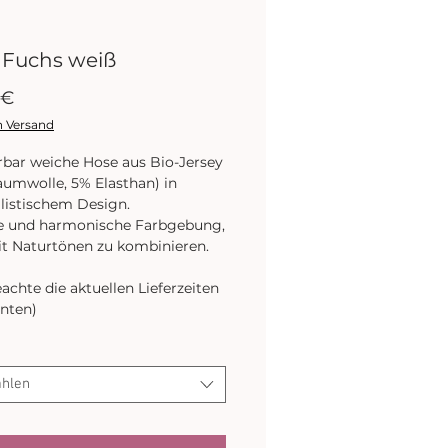
 Fuchs weiß
Preis
 €
h Versand
ar weiche Hose aus Bio-Jersey
umwolle, 5% Elasthan) in
istischem Design.
e und harmonische Farbgebung,
it Naturtönen zu kombinieren.
eachte die aktuellen Lieferzeiten
unten)
hlen