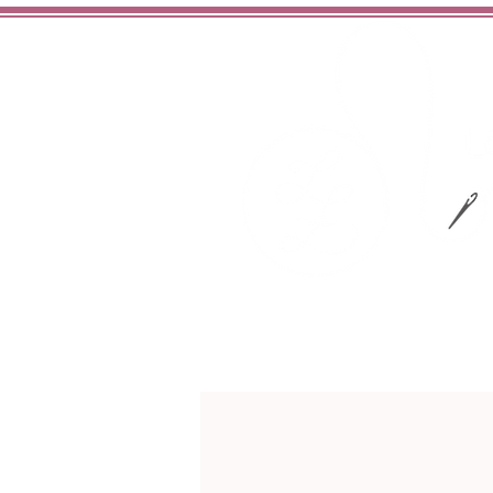
hochwertig
liebev