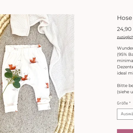
Hose
24,90
zuzüglic
Wunderb
(95% Ba
minimal
Dezent
ideal m
Bitte b
(siehe 
Größe
*
Auswä