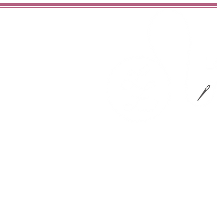
hochwertig
liebev