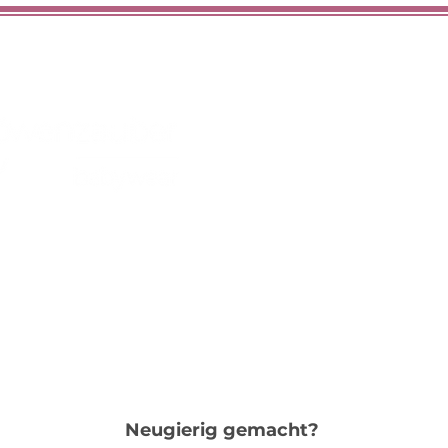
Shop
Üb
oll
handgefertigt
Neugierig gemacht?