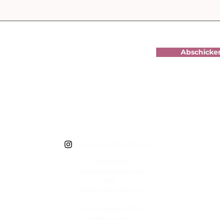
Abschicke
loewenzauber_babywear
Impressum
Datenschutzerklärung
AGB
W
iderrufsbelehrung
© Löwenzauber 2022
Niederösterreich