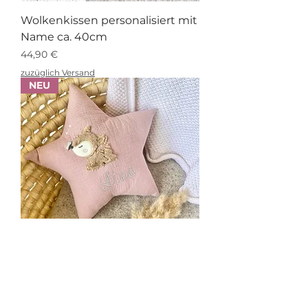
Wolkenkissen personalisiert mit
Name ca. 40cm
Preis
44,90 €
zuzüglich Versand
NEU
Sternkissen personalisiert mit
Name ca. 40cm