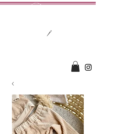
hochwertig
liebevoll
handgefertigt