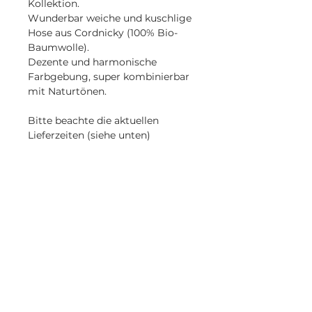
Kollektion.
Wunderbar weiche und kuschlige
Hose aus Cordnicky (100% Bio-
Baumwolle).
Dezente und harmonische
Farbgebung, super kombinierbar
mit Naturtönen.
Bitte beachte die aktuellen
Lieferzeiten (siehe unten)
Waschhinweise
Schonwaschgang bei max. 30
Schnittmuster
Grad
KEINEN Trockner
Slimbabyleg Rosarosa
bei schwacher Hitze bügeln
Lieferzeit
Die Produkte deiner Bestellung
werden nach Zahlungseingang
ganz frisch angefertigt, daher