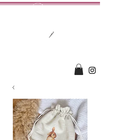
hochwertig
liebevoll
handgefertigt