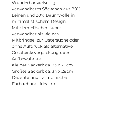
Wunderbar vielseitig
verwendbares Säckchen aus 80%
Leinen und 20% Baumwolle in
minimalistischem Design.
Mit dem Häschen super
verwendbar als kleines
Mitbringsel zur Ostersuche oder
ohne Aufdruck als alternative
Geschenksverpackung oder
Aufbewahrung.
Kleines Sackerl: ca. 23 x 20cm
Großes Sackerl: ca. 34 x 28cm
Dezente und harmonische
Farbgebung, ideal mit
Naturtönen zu kombinieren.
Bitte beachte die aktuellen
Waschhinweise
Lieferzeiten (siehe unten)
Schonwaschgang bei max. 30
Lieferzeit
Grad
KEINEN Trockner