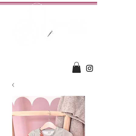
hochwertig
liebevoll
handgefertigt