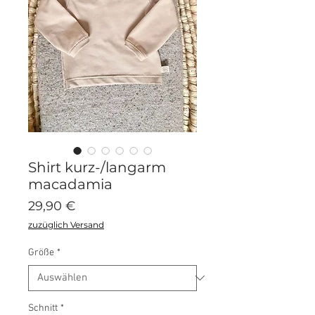
Shirt kurz-/langarm
macadamia
Preis
29,90 €
zuzüglich Versand
Größe
*
Schnitt
*