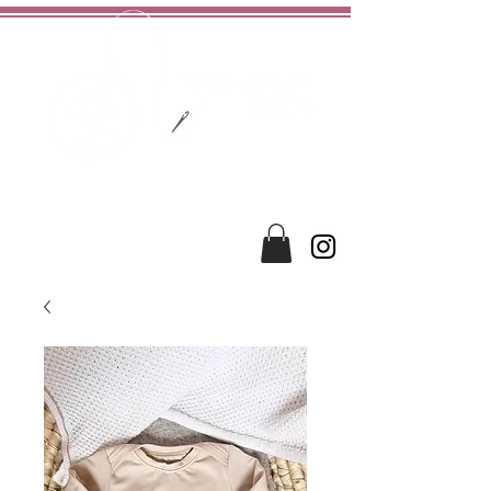
hochwertig
liebevoll
handgefertigt